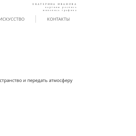
ЕКАТЕРИНА ИВАНОВА
картины роспись
живопись графика
ИСКУССТВО
КОНТАКТЫ
странство и передать атмосферу
с создания росписи. 2009г.